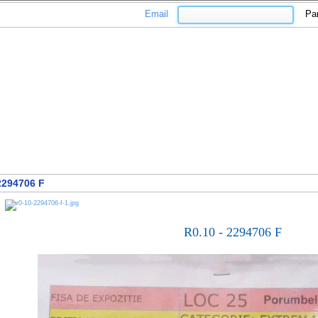
Email
Pa
2294706 F
R0.10 - 2294706 F