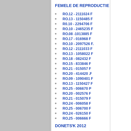
FEMELE DE REPRODUCTIE
RO.12 - 2111024 F
RO.13 - 1150485 F
R0.10 - 2294706 F
RO.10 - 2465235 F
RO.08 -1013885 F
RO.17 - 016968 F
RO.10 - 2097526 F.
RO.12 - 2111033 F
RO.13 - 1058022 F
RO.18 - 082432 F
RO.15 - 833846 F
RO.21 - 015057 F
RO.20 - 414420 .F
RO.09 - 1090401 F
RO.13 - 1150427 F
RO.25 - 006670 P
RO.20 - 002576 F
RO.21 - 015079 F
RO.24 - 006058 F
RO.25 - 006700 F
RO.24 - 026150 F
RO.25 - 006666 F
DONETS'K 2012